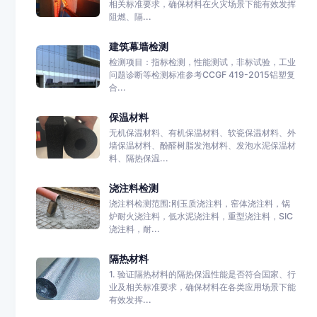
相关标准要求，确保材料在火灾场景下能有效发挥
阻燃、隔...
建筑幕墙检测
检测项目：指标检测，性能测试，非标试验，工业
问题诊断等检测标准参考CCGF 419-2015铝塑复
合...
保温材料
无机保温材料、有机保温材料、软瓷保温材料、外
墙保温材料、酚醛树脂发泡材料、发泡水泥保温材
料、隔热保温...
浇注料检测
浇注料检测范围:刚玉质浇注料，窑体浇注料，锅
炉耐火浇注料，低水泥浇注料，重型浇注料，SIC
浇注料，耐...
隔热材料
1. 验证隔热材料的隔热保温性能是否符合国家、行
业及相关标准要求，确保材料在各类应用场景下能
有效发挥...