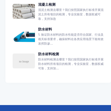
混凝土检测
混泥土检测去哪里？我们按照国家执行标准开展混
泥土所有项目的检测，专业实验室，数据权威可
靠，支持加急
防水材料
1. 验证防水材料的防水性能是否符合国家、行业及
相关标准要求，确保材料在各类应用场景下能有效
发挥防渗...
防水材料检测
防水材料检测去哪里？我们按照国家执行标准开展
防水材料所有项目的检测，专业实验室，数据权威
可靠，支持加...