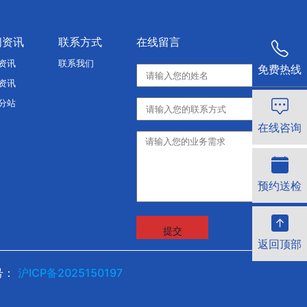
闻资讯
联系方式
在线留言
资讯
联系我们
免费热线
资讯
分站
在线咨询
预约送检
提交
返回顶部
案号：
沪ICP备2025150197