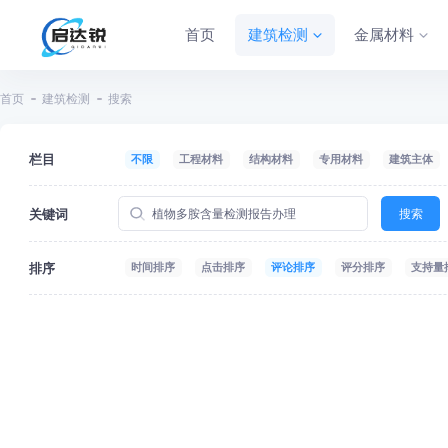
首页
建筑检测
金属材料
首页
建筑检测
搜索
栏目
不限
工程材料
结构材料
专用材料
建筑主体
关键词
搜索
排序
时间排序
点击排序
评论排序
评分排序
支持量