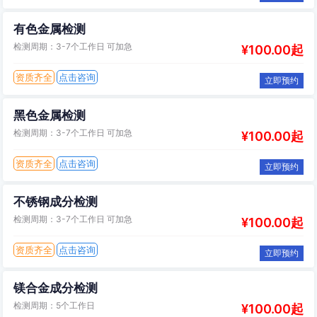
有色金属检测
检测周期：3-7个工作日 可加急
¥100.00起
资质齐全
点击咨询
立即预约
黑色金属检测
检测周期：3-7个工作日 可加急
¥100.00起
资质齐全
点击咨询
立即预约
不锈钢成分检测
检测周期：3-7个工作日 可加急
¥100.00起
资质齐全
点击咨询
立即预约
镁合金成分检测
检测周期：5个工作日
¥100.00起