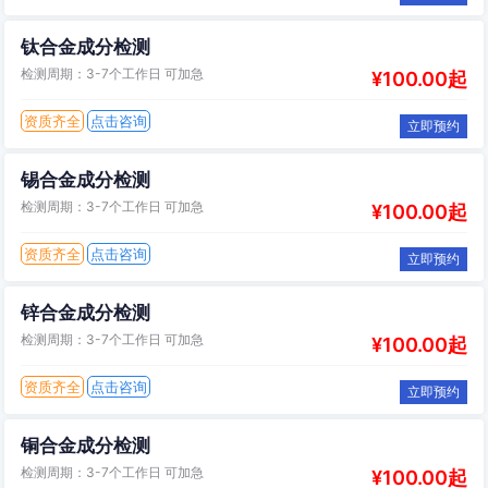
钛合金成分检测
检测周期：3-7个工作日 可加急
¥100.00起
资质齐全
点击咨询
立即预约
锡合金成分检测
检测周期：3-7个工作日 可加急
¥100.00起
资质齐全
点击咨询
立即预约
锌合金成分检测
检测周期：3-7个工作日 可加急
¥100.00起
资质齐全
点击咨询
立即预约
铜合金成分检测
检测周期：3-7个工作日 可加急
¥100.00起