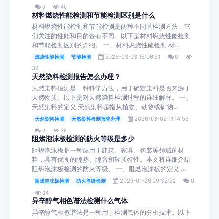
0
40
材料燃烧性能检测和节能检测区别是什么
材料燃烧性能检测和节能检测是两种不同的检测方法，它
们关注的性能和目的各有不同。以下是材料燃烧性能检测
和节能检测区别的介绍。 一、材料燃烧性能检测 材...
2026-03-03 15:06:21
0
燃烧性能检测
节能检测
34
天然染料检测报告怎么办理？
天然染料检测是一种科学方法，用于确定染料是否来源于
天然物质。以下是对天然染料检测过程的详细解释。 一、
天然染料的定义 天然染料是指从植物、动物或矿物...
2026-03-02 11:14:58
天然染料检测
天然染料检测报告办理
0
35
阻燃泡沫板检测的防火等级是多少
阻燃泡沫板是一种应用于建筑、家具、包装等领域的材
料，具有优良的隔热、隔音和轻质特性。本文将详细介绍
阻燃泡沫板检测的防火等级。 一、阻燃泡沫板的定义 ...
2026-01-26 09:32:22
0
阻燃泡沫板检测
防火等级检测
34
异辛醇气相色谱法检测什么气体
异辛醇气相色谱法是一种用于检测气体的分析技术。以下