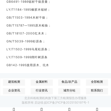
GB6491-1986锯材干燥质量；
LY/T1184-1995橡胶木锯材；
GB/T1503-1994木材干燥；
GB/T15787—1995原木检验；
GB/T18107-2000红木木；
GN/T5039-1999杉原条；
LY/T1502-1999马尾松原条；
LY/T1509-1999阔叶树原条
GB142-1995接用原木、坑木
建筑检测
金属材料
食品/农产品
全部检测
企业资讯
行业资讯
城市分站
联系我们
北京科检检测机构旗下第三方检测报告办理服务
版权所有 启达锐 皖ICP备沪ICP备2025150197号-1