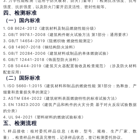
3. 力学性能检测（适用于防火板材、防火门窗等）：检测抗压强度、抗弯
强度、抗折强度，以及防火门窗开启灵活性、密封性能等。
四、检测标准
（一）国内标准
1. GB 8624-2012《建筑材料及制品燃烧性能分级》
2. GB/T 9978.1-2008《建筑构件耐火试验方法 第1部分：通用要求》
3. GB/T 14654-2019《阻燃织物 燃烧性能测定》
4. GB 14907-2018《钢结构防火涂料》
5. GB/T 20284-2006《建筑材料或制品的单体燃烧试验》
6. GB/T 12441-2018《饰面型防火涂料》
7. GB 50444-2019《建筑灭火器配置验收及检查规范》（涉及防火材料
配套应用）
（二）国际标准
1. ISO 5660-1:2015《建筑材料和制品的燃烧性能 第1部分：热释放、产
烟量和质量损失率的测定》
2. ASTM E84-2022《建筑材料表面燃烧特性的标准试验方法》
3. EN 13823:2020《建筑产品和构件的火灾分类 基于对火反应试验数据
的分类》
4. UL 94-2021《塑料材料的燃烧试验标准》
五、检测流程
1. 样品接收：核对委托样品信息（名称、型号、规格、生产厂家、数
量），检查样品外观及完整性，记录样品状态，签订检测委托协议。