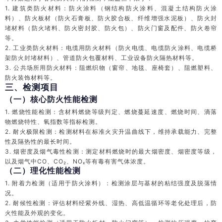
1. 建筑类防火材料：防火涂料（钢结构防火涂料、混凝土结构防火涂
料）、防火板材（防火石膏板、防火胶合板、纤维增强水泥板）、防火封
堵材料（防火堵料、防火密封胶、防火包）、防火门窗及配件、防火卷帘
等。
2. 工业类防火材料：电缆用防火材料（防火电缆、电缆防火涂料、电缆桥
架防火封堵材料）、管道防火包覆材料、工业设备防火隔热材料等。
3. 公共场所用防火材料：阻燃织物（窗帘、地毯、座椅套）、阻燃塑料、
防火装饰材料等。
三、检测项目
（一）核心防火性能检测
1. 燃烧性能检测：含材料燃烧等级判定、燃烧蔓延速度、燃烧时间、滴落
物燃烧特性、氧指数等指标检测。
2. 耐火极限检测：检测材料在标准火灾升温曲线下，维持承载能力、完整
性及隔热性的最长时间。
3. 烟密度及烟气毒性检测：测定材料燃烧时的最大烟密度、烟密度等级，
以及烟气中CO、CO₂、NOₓ等有毒有害气体浓度。
（二）理化性能检测
1. 附着力检测（适用于防火涂料）：检测涂层与基材的粘结强度及脱落情
况。
2. 耐候性检测：评估材料经紫外线、湿热、高低温循环等老化处理后，防
火性能及外观的变化。